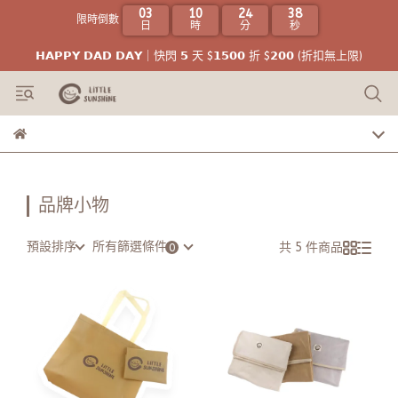
03
10
24
38
限時倒數
日
時
分
秒
𝗛𝗔𝗣𝗣𝗬 𝗗𝗔𝗗 𝗗𝗔𝗬｜快閃 𝟱 天 $𝟭𝟱𝟬𝟬 折 $𝟮𝟬𝟬 (折扣無上限)
品牌小物
預設排序
所有篩選條件
共 5 件商品