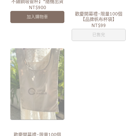
不鏽鋼吸管杯】*隨機出貨
NT$900
歡慶開幕禮-限量100個
加入購物車
【品牌帆布杯袋】
NT$99
已售完
歡慶開幕禮-限量100個