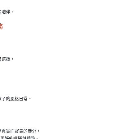
的陪伴。
務
！
常選擇，
孩子的風格日常。
是真實而寶貴的養分，
你們更好的選擇與體驗。