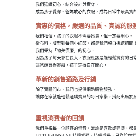
我們延續初心，結合設計與實穿，
成為孩子愛穿、爸媽放心的衣服，成為日常中最真實
實惠的價格，嚴選的品質、真誠的服
我們相信，孩子的衣服不需要昂貴，但一定要用心。
從布料、版型到每個小細節，都是我們親自挑選把關
我們秉持「物美價廉」的初心，
因為孩子每天都在長大，衣服應該是能輕鬆擁有的日
讓爸媽買得輕鬆，孩子穿得自在開心。
革新的銷售通路及行銷
除了實體門市，我們也提供網路購物服務，
讓你在家就能輕鬆選購寶貝的每日穿搭，搭配出屬於
重視消費者的回饋
我們重視每一位顧客的聲音，無論是喜歡或建議，都
LiTTLESUNSHiNE 持續傾聽、持續成長，只為給