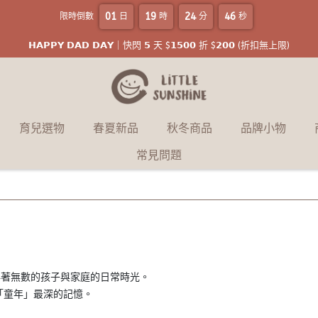
01
19
24
45
限時倒數
日
時
分
秒
𝗛𝗔𝗣𝗣𝗬 𝗗𝗔𝗗 𝗗𝗔𝗬｜快閃 𝟱 天 $𝟭𝟱𝟬𝟬 折 $𝟮𝟬𝟬 (折扣無上限)
育兒選物
春夏新品
秋冬商品
品牌小物
常見問題
始，陪伴著無數的孩子與家庭的日常時光。
「童年」最深的記憶
。