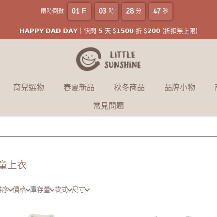
01
03
28
47
限時倒數
日
時
分
秒
𝗛𝗔𝗣𝗣𝗬 𝗗𝗔𝗗 𝗗𝗔𝗬｜快閃 𝟱 天 $𝟭𝟱𝟬𝟬 折 $𝟮𝟬𝟬 (折扣無上限)
育兒選物
春夏新品
秋冬商品
品牌小物
常見問題
童上衣
排序
價格
庫存量
款式
尺寸