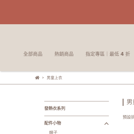
全部商品
熱銷商品
指定專區｜最低 𝟰 折
男童上衣
男
發熱衣系列
預設
配件小物
帽子