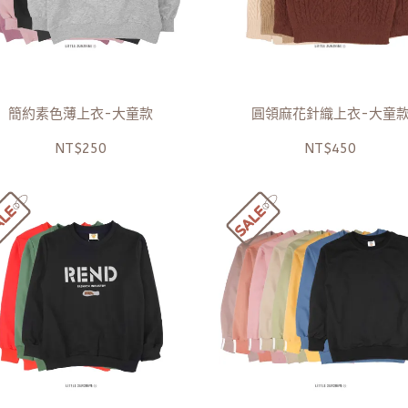
簡約素色薄上衣-大童款
圓領麻花針織上衣-大童
NT$250
NT$450