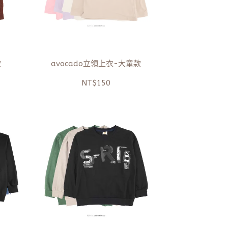
款
avocado立領上衣-大童款
NT$150