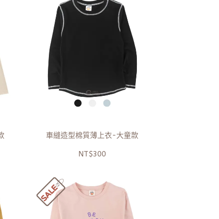
款
車縫造型棉質薄上衣-大童款
NT$300