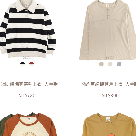
翻領間條棉質磨毛上衣-大童款
簡約車線棉質薄上衣-大童
NT$780
NT$300