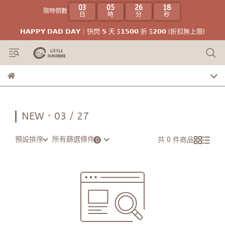
03
05
26
18
限時倒數
日
時
分
秒
𝗛𝗔𝗣𝗣𝗬 𝗗𝗔𝗗 𝗗𝗔𝗬｜快閃 𝟱 天 $𝟭𝟱𝟬𝟬 折 $𝟮𝟬𝟬 (折扣無上限)
NEW．03 / 27
預設排序
所有篩選條件
共 0 件商品