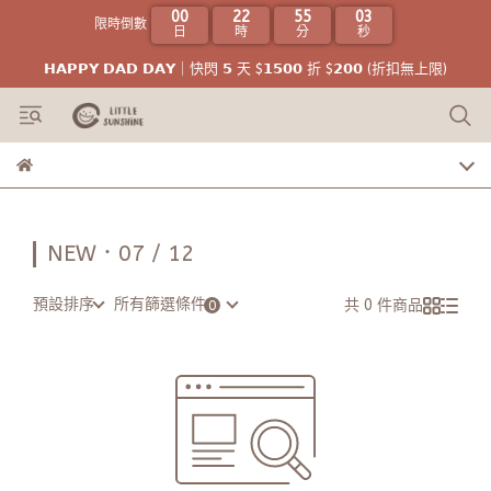
00
22
55
03
限時倒數
日
時
分
秒
𝗛𝗔𝗣𝗣𝗬 𝗗𝗔𝗗 𝗗𝗔𝗬｜快閃 𝟱 天 $𝟭𝟱𝟬𝟬 折 $𝟮𝟬𝟬 (折扣無上限)
NEW．07 / 12
預設排序
所有篩選條件
共 0 件商品