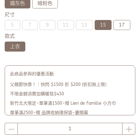
鐵灰色
暗粉色
尺寸
5
7
9
11
13
15
17
款式
上衣
此商品參與的優惠活動
父親節快樂！｜快閃 $1500 折 $200 (折扣無上限）
不限金額消費加購暖毯$450
新竹北大限定-單筆滿1500-贈 Lien de famille 小方巾
單筆滿2500-贈 品牌收納環保袋-慶開幕
品牌2週年PARTY單筆滿$5000-贈【品牌多功能披肩暖毯】(數
量有限送完為止)