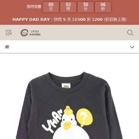
00
02
50
05
限時倒數
日
時
分
秒
𝗛𝗔𝗣𝗣𝗬 𝗗𝗔𝗗 𝗗𝗔𝗬｜快閃 𝟱 天 $𝟭𝟱𝟬𝟬 折 $𝟮𝟬𝟬 (折扣無上限)