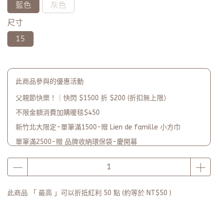
藍色
灰色
尺寸
15
此商品參與的優惠活動
父親節快樂！｜快閃 $1500 折 $200 (折扣無上限）
不限金額消費加購暖毯$450
新竹北大限定-單筆滿1500-贈 Lien de famille 小方巾
單筆滿2500-贈 品牌收納環保袋-慶開幕
品牌2週年PARTY單筆滿$5000-贈【品牌多功能披肩暖毯】(數
量有限送完為止)
此商品 「 最高 」可以折抵紅利
50
點 (約等於
NT$50
)