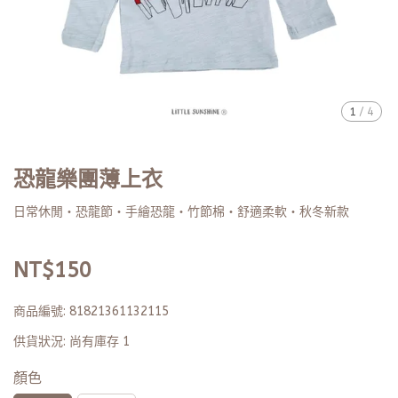
1
/
4
恐龍樂團薄上衣
日常休閒・恐龍節・手繪恐龍・竹節棉・舒適柔軟・秋冬新款
NT$150
商品編號:
81821361132115
供貨狀況:
尚有庫存 1
顏色