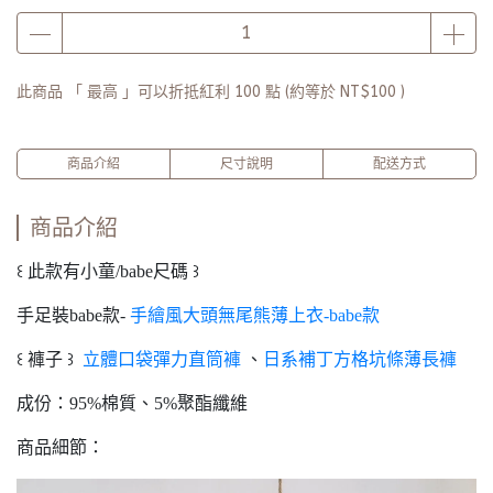
品牌2週年PARTY單筆滿$5000-贈【品牌多功能披肩暖毯】(數
量有限送完為止)
此商品 「 最高 」可以折抵紅利
100
點 (約等於
NT$100
)
商品介紹
尺寸說明
配送方式
商品介紹
꒰ 此款有小童/babe尺碼 ꒱
手足裝babe款-
手繪風大頭無尾熊薄上衣-babe款
꒰ 褲子 ꒱
立體口袋彈力直筒褲
、
日系補丁方格坑條薄長褲
成份：95%棉質、5%聚酯纖維
商品細節：