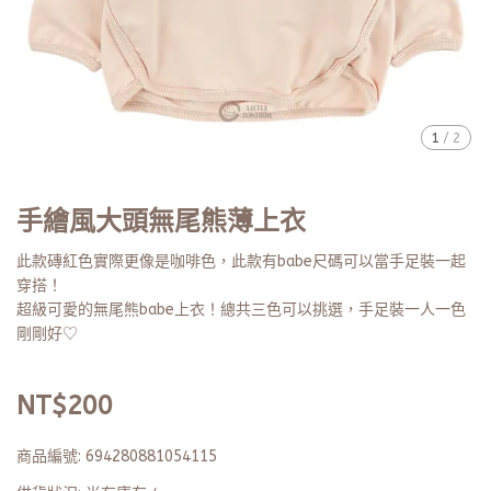
1
/
2
手繪風大頭無尾熊薄上衣
此款磚紅色實際更像是咖啡色，此款有babe尺碼可以當手足裝一起
穿搭！
超級可愛的無尾熊babe上衣！總共三色可以挑選，手足裝一人一色
剛剛好♡
NT$200
商品編號:
694280881054115