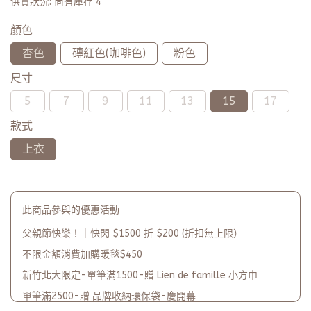
供貨狀況:
尚有庫存 4
顏色
杏色
磚紅色(咖啡色)
粉色
尺寸
5
7
9
11
13
15
17
款式
上衣
此商品參與的優惠活動
父親節快樂！｜快閃 $1500 折 $200 (折扣無上限）
不限金額消費加購暖毯$450
新竹北大限定-單筆滿1500-贈 Lien de famille 小方巾
單筆滿2500-贈 品牌收納環保袋-慶開幕