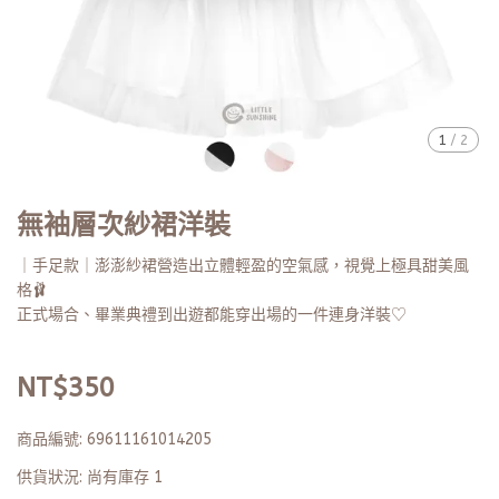
1
/
2
無袖層次紗裙洋裝
｜手足款｜澎澎紗裙營造出立體輕盈的空氣感，視覺上極具甜美風
格🩰
正式場合、畢業典禮到出遊都能穿出場的一件連身洋裝♡
NT$350
商品編號:
69611161014205
供貨狀況:
尚有庫存 1