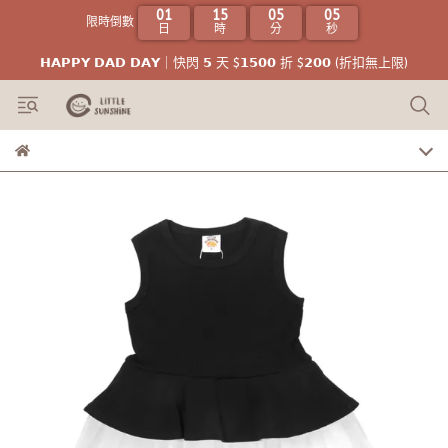
01
15
05
04
限時倒數
日
時
分
秒
𝗛𝗔𝗣𝗣𝗬 𝗗𝗔𝗗 𝗗𝗔𝗬｜快閃 𝟱 天 $𝟭𝟱𝟬𝟬 折 $𝟮𝟬𝟬 (折扣無上限)