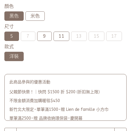
顏色
黑色
米色
尺寸
5
7
9
11
13
15
17
款式
洋裝
此商品參與的優惠活動
父親節快樂！｜快閃 $1500 折 $200 (折扣無上限）
不限金額消費加購暖毯$450
新竹北大限定-單筆滿1500-贈 Lien de famille 小方巾
單筆滿2500-贈 品牌收納環保袋-慶開幕
品牌2週年PARTY單筆滿$5000-贈【品牌多功能披肩暖毯】(數