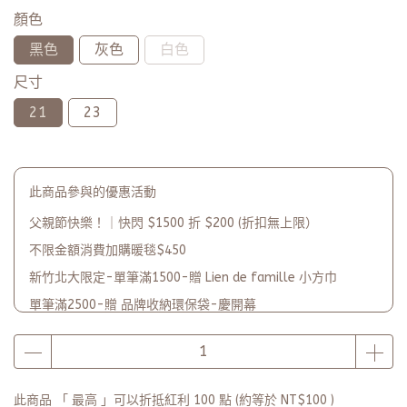
顏色
黑色
灰色
白色
尺寸
21
23
此商品參與的優惠活動
父親節快樂！｜快閃 $1500 折 $200 (折扣無上限）
不限金額消費加購暖毯$450
新竹北大限定-單筆滿1500-贈 Lien de famille 小方巾
單筆滿2500-贈 品牌收納環保袋-慶開幕
品牌2週年PARTY單筆滿$5000-贈【品牌多功能披肩暖毯】(數
量有限送完為止)
此商品 「 最高 」可以折抵紅利
100
點 (約等於
NT$100
)