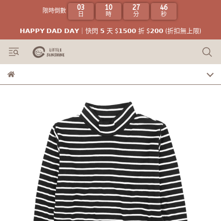
03
10
27
45
限時倒數
日
時
分
秒
𝗛𝗔𝗣𝗣𝗬 𝗗𝗔𝗗 𝗗𝗔𝗬｜快閃 𝟱 天 $𝟭𝟱𝟬𝟬 折 $𝟮𝟬𝟬 (折扣無上限)