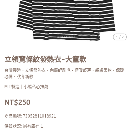
1
/
2
立領寬條紋發熱衣-大童款
台灣製造・立領發熱衣・內層輕刷毛・極暖輕薄・親膚柔軟・保暖
必備・秋冬新款
MIT製造｜小編私心推薦
NT$250
商品編號:
73052811018921
供貨狀況:
尚有庫存 1