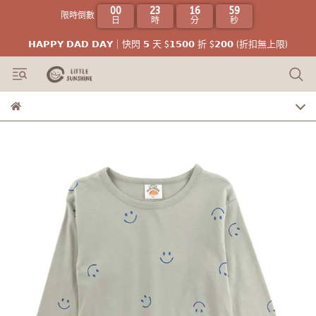
00
23
16
58
限時倒數
日
時
分
秒
𝗛𝗔𝗣𝗣𝗬 𝗗𝗔𝗗 𝗗𝗔𝗬｜快閃 𝟱 天 $𝟭𝟱𝟬𝟬 折 $𝟮𝟬𝟬 (折扣無上限)