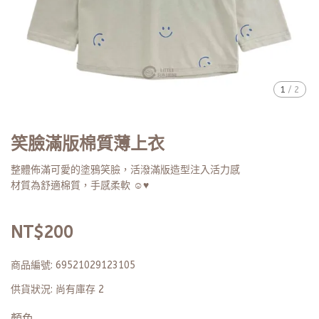
1
/
2
笑臉滿版棉質薄上衣
整體佈滿可愛的塗鴉笑臉，活潑滿版造型注入活力感
材質為舒適棉質，手感柔軟 ☺♥︎
NT$200
商品編號:
69521029123105
供貨狀況:
尚有庫存 2
顏色