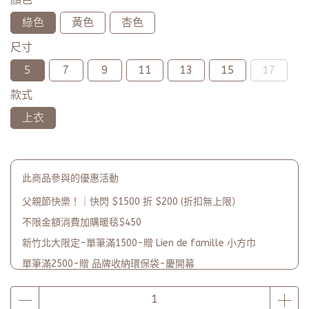
綠色
黃色
杏色
尺寸
5
7
9
11
13
15
17
款式
上衣
此商品參與的優惠活動
父親節快樂！｜快閃 $1500 折 $200 (折扣無上限）
不限金額消費加購暖毯$450
新竹北大限定-單筆滿1500-贈 Lien de famille 小方巾
單筆滿2500-贈 品牌收納環保袋-慶開幕
品牌2週年PARTY單筆滿$5000-贈【品牌多功能披肩暖毯】(數
量有限送完為止)