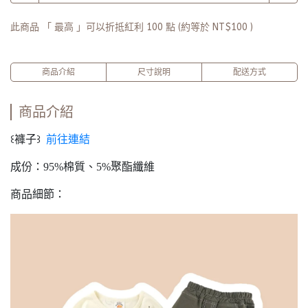
此商品 「 最高 」可以折抵紅利
100
點 (約等於
NT$100
)
商品介紹
尺寸說明
配送方式
商品介紹
꒰褲子꒱
前往連結
成份：95%棉質、5%聚酯纖維
商品細節：