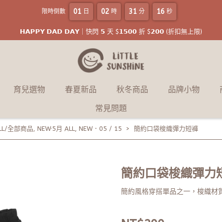
01
02
31
14
限時倒數
日
時
分
秒
𝗛𝗔𝗣𝗣𝗬 𝗗𝗔𝗗 𝗗𝗔𝗬｜快閃 𝟱 天 $𝟭𝟱𝟬𝟬 折 $𝟮𝟬𝟬 (折扣無上限)
育兒選物
春夏新品
秋冬商品
品牌小物
常見問題
LL/全部商品
,
NEW·5月 ALL
,
NEW．05 / 15
簡約口袋梭織彈力短褲
簡約口袋梭織彈力
簡約風格穿搭單品之一，梭織材