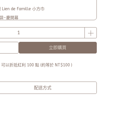
en de famille 小方巾
保袋-慶開幕
000-贈【品牌多功能披肩暖毯】(數量有限送完為止)
立即購買
 」可以折抵紅利
100
點 (約等於
NT$100
)
配送方式