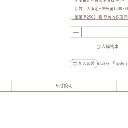
不限金額消費加購暖毯$450
新竹北大限定-單筆滿1500-贈 Li
單筆滿2500-贈 品牌收納環
品牌2週年PARTY單筆滿$5
加入購物車
加入最愛
此商品 「 最高
尺寸說明