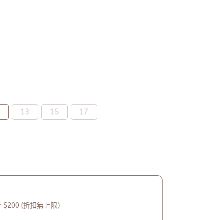
1
13
15
17
 $200 (折扣無上限）