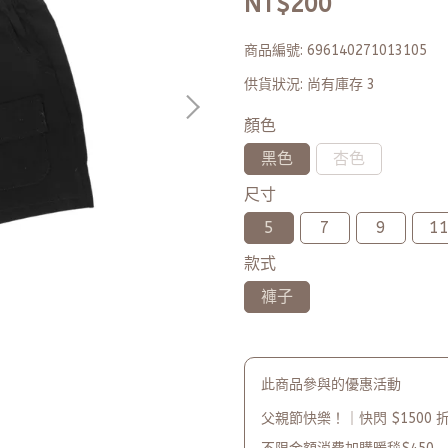
NT$200
商品編號:
696140271013105
供貨狀況:
尚有庫存 3
顏色
黑色
杏色
尺寸
5
7
9
1
款式
褲子
此商品參與的優惠活動
父親節快樂！｜快閃 $1500 折