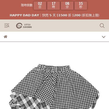
02
17
08
35
限時倒數
日
時
分
秒
𝗛𝗔𝗣𝗣𝗬 𝗗𝗔𝗗 𝗗𝗔𝗬｜快閃 𝟱 天 $𝟭𝟱𝟬𝟬 折 $𝟮𝟬𝟬 (折扣無上限)