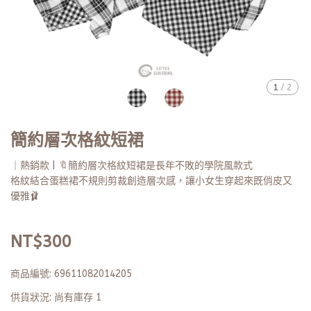
1
/
2
簡約層次格紋短裙
｜熱銷款 | 🔖簡約層次格紋短裙是長年不敗的學院風款式
格紋結合蛋糕裙不規則剪裁創造層次感，讓小女生穿起來既俏皮又
優雅🩰
NT$300
商品編號:
69611082014205
供貨狀況:
尚有庫存 1