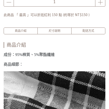
量有限送完為止)
此商品 「 最高 」可以折抵紅利
150
點 (約等於
NT$150
)
商品介紹
尺寸說明
配送方式
商品介紹
成份：95%棉質、5%聚酯纖維
商品細節：