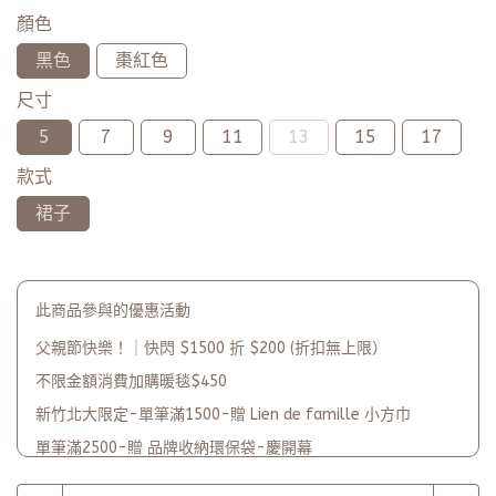
顏色
黑色
棗紅色
尺寸
5
7
9
11
13
15
17
款式
裙子
此商品參與的優惠活動
父親節快樂！｜快閃 $1500 折 $200 (折扣無上限）
不限金額消費加購暖毯$450
新竹北大限定-單筆滿1500-贈 Lien de famille 小方巾
單筆滿2500-贈 品牌收納環保袋-慶開幕
品牌2週年PARTY單筆滿$5000-贈【品牌多功能披肩暖毯】(數