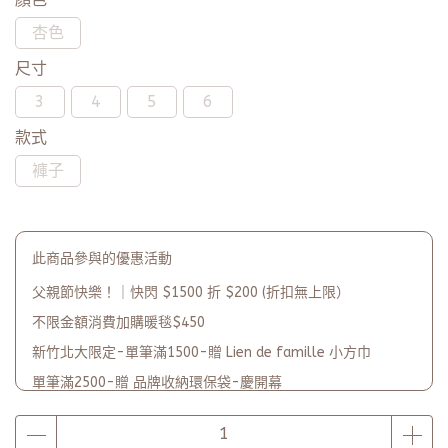
杏色
尺寸
3
4
5
6
款式
褲子
此商品參與的優惠活動
父親節快樂！｜快閃 $1500 折 $200 (折扣無上限）
不限金額消費加購暖毯$450
新竹北大限定-單筆滿1500-贈 Lien de famille 小方巾
單筆滿2500-贈 品牌收納環保袋-慶開幕
品牌2週年PARTY單筆滿$5000-贈【品牌多功能披肩暖毯】(數
量有限送完為止)