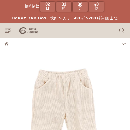
02
01
36
39
限時倒數
日
時
分
秒
𝗛𝗔𝗣𝗣𝗬 𝗗𝗔𝗗 𝗗𝗔𝗬｜快閃 𝟱 天 $𝟭𝟱𝟬𝟬 折 $𝟮𝟬𝟬 (折扣無上限)