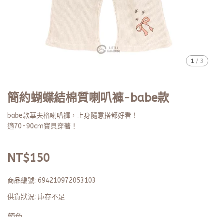
1
/
3
簡約蝴蝶結棉質喇叭褲-babe款
babe款華夫格喇叭褲，上身隨意搭都好看！
適70-90cm寶貝穿著！
NT$150
商品編號:
694210972053103
供貨狀況:
庫存不足
顏色