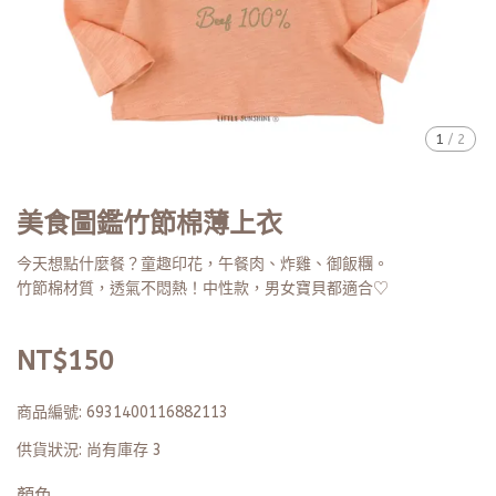
1
/
2
美食圖鑑竹節棉薄上衣
今天想點什麼餐？童趣印花，午餐肉、炸雞、御飯糰。
竹節棉材質，透氣不悶熱！中性款，男女寶貝都適合♡
NT$150
商品編號:
6931400116882113
供貨狀況:
尚有庫存 3
顏色