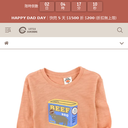
02
04
17
10
限時倒數
日
時
分
秒
𝗛𝗔𝗣𝗣𝗬 𝗗𝗔𝗗 𝗗𝗔𝗬｜快閃 𝟱 天 $𝟭𝟱𝟬𝟬 折 $𝟮𝟬𝟬 (折扣無上限)