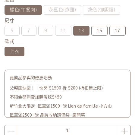
橘色(午餐肉)
灰藍色(炸雞)
綠色(御飯糰)
尺寸
5
7
9
11
13
15
17
款式
上衣
此商品參與的優惠活動
父親節快樂！｜快閃 $1500 折 $200 (折扣無上限）
不限金額消費加購暖毯$450
新竹北大限定-單筆滿1500-贈 Lien de famille 小方巾
單筆滿2500-贈 品牌收納環保袋-慶開幕
品牌2週年PARTY單筆滿$5000-贈【品牌多功能披肩暖毯】(數
量有限送完為止)