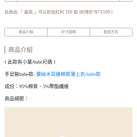
此商品 「 最高 」可以折抵紅利
100
點 (約等於
NT$100
)
商品介紹
尺寸說明
配送方式
商品介紹
꒰ 此款有小童/babe尺碼 ꒱
手足裝babe款-
蕾絲木耳邊棉質薄上衣-babe款
成份：95%棉質、5%聚酯纖維
商品細節：