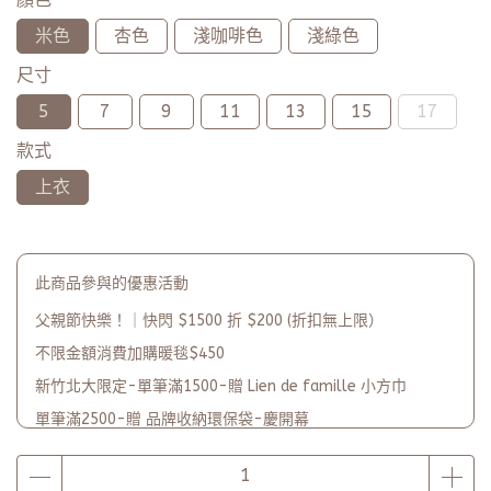
米色
杏色
淺咖啡色
淺綠色
尺寸
5
7
9
11
13
15
17
款式
上衣
此商品參與的優惠活動
父親節快樂！｜快閃 $1500 折 $200 (折扣無上限）
不限金額消費加購暖毯$450
新竹北大限定-單筆滿1500-贈 Lien de famille 小方巾
單筆滿2500-贈 品牌收納環保袋-慶開幕
品牌2週年PARTY單筆滿$5000-贈【品牌多功能披肩暖毯】(數
量有限送完為止)