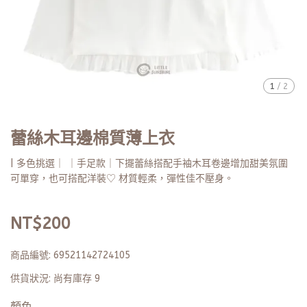
1
/
2
蕾絲木耳邊棉質薄上衣
| 多色挑選｜ ｜手足款｜下擺蕾絲搭配手袖木耳卷邊增加甜美氛圍
可單穿，也可搭配洋裝♡ 材質輕柔，彈性佳不壓身。
NT$200
商品編號:
69521142724105
供貨狀況:
尚有庫存 9
顏色