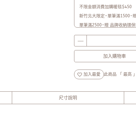
不限金額消費加購暖毯$450
新竹北大限定-單筆滿1500-贈 Li
單筆滿2500-贈 品牌收納環
品牌2週年PARTY單筆滿$5
加入購物車
加入最愛
此商品 「 最高
尺寸說明