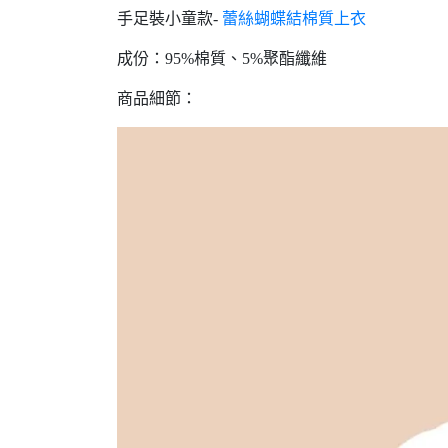
手足裝小童款-
蕾絲蝴蝶結棉質上衣
成份：95%棉質、5%聚酯纖維
商品細節：