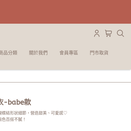
商品分類
關於我們
會員專區
門市取貨
-babe款
蝴蝶結形狀細節，營造甜美、可愛感♡
兩色百搭不膩！