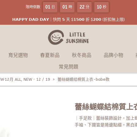
01
01
22
09
限時倒數
日
時
分
秒
𝗛𝗔𝗣𝗣𝗬 𝗗𝗔𝗗 𝗗𝗔𝗬｜快閃 𝟱 天 $𝟭𝟱𝟬𝟬 折 $𝟮𝟬𝟬 (折扣無上限)
育兒選物
春夏新品
秋冬商品
品牌小物
常見問題
W·12月 ALL
,
NEW．12 / 19
蕾絲蝴蝶結棉質上衣-babe款
蕾絲蝴蝶結棉質上衣
｜手足款｜蕾絲裝飾設計，加上
手袖、下擺皆是捲邊點綴。黑白