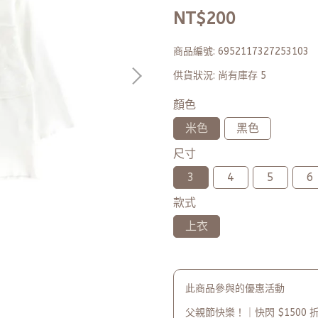
NT$200
商品編號:
6952117327253103
供貨狀況:
尚有庫存 5
顏色
米色
黑色
尺寸
3
4
5
6
款式
上衣
此商品參與的優惠活動
父親節快樂！｜快閃 $1500 折