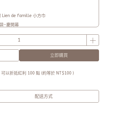
en de famille 小方巾
保袋-慶開幕
000-贈【品牌多功能披肩暖毯】(數量有限送完為止)
立即購買
 」可以折抵紅利
100
點 (約等於
NT$100
)
配送方式