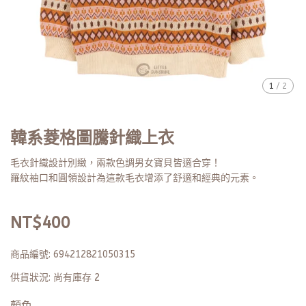
1
/
2
韓系菱格圖騰針織上衣
毛衣針織設計別緻，兩款色調男女寶貝皆適合穿！
羅紋袖口和圓領設計為這款毛衣增添了舒適和經典的元素。
NT$400
商品編號:
694212821050315
供貨狀況:
尚有庫存 2
顏色