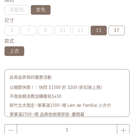
灰藍色
杏色
尺寸
5
7
9
11
13
15
17
款式
上衣
此商品參與的優惠活動
父親節快樂！｜快閃 $1500 折 $200 (折扣無上限）
不限金額消費加購暖毯$450
新竹北大限定-單筆滿1500-贈 Lien de famille 小方巾
單筆滿2500-贈 品牌收納環保袋-慶開幕
品牌2週年PARTY單筆滿$5000-贈【品牌多功能披肩暖毯】(數
量有限送完為止)