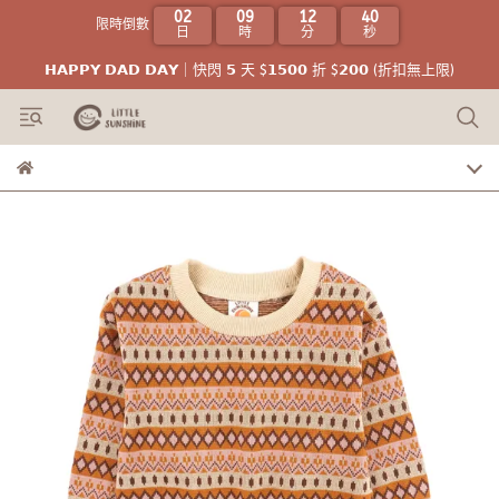
02
09
12
39
限時倒數
日
時
分
秒
𝗛𝗔𝗣𝗣𝗬 𝗗𝗔𝗗 𝗗𝗔𝗬｜快閃 𝟱 天 $𝟭𝟱𝟬𝟬 折 $𝟮𝟬𝟬 (折扣無上限)