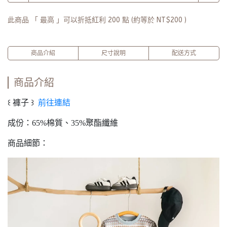
此商品 「 最高 」可以折抵紅利
200
點 (約等於
NT$200
)
商品介紹
尺寸說明
配送方式
商品介紹
꒰ 褲子 ꒱
前往連結
成份：65%棉質、35%聚酯纖維
商品細節：