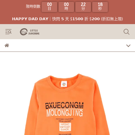
00
00
22
17
限時倒數
日
時
分
秒
𝗛𝗔𝗣𝗣𝗬 𝗗𝗔𝗗 𝗗𝗔𝗬｜快閃 𝟱 天 $𝟭𝟱𝟬𝟬 折 $𝟮𝟬𝟬 (折扣無上限)