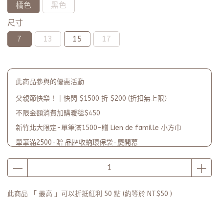
橘色
黑色
尺寸
7
13
15
17
此商品參與的優惠活動
父親節快樂！｜快閃 $1500 折 $200 (折扣無上限）
不限金額消費加購暖毯$450
新竹北大限定-單筆滿1500-贈 Lien de famille 小方巾
單筆滿2500-贈 品牌收納環保袋-慶開幕
品牌2週年PARTY單筆滿$5000-贈【品牌多功能披肩暖毯】(數
量有限送完為止)
此商品 「 最高 」可以折抵紅利
50
點 (約等於
NT$50
)