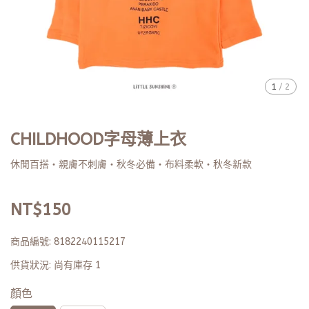
1
/
2
CHILDHOOD字母薄上衣
休閒百搭・親膚不刺膚・秋冬必備・布料柔軟・秋冬新款
NT$150
商品編號:
8182240115217
供貨狀況:
尚有庫存 1
顏色