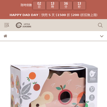
02
13
36
12
限時倒數
日
時
分
秒
𝗛𝗔𝗣𝗣𝗬 𝗗𝗔𝗗 𝗗𝗔𝗬｜快閃 𝟱 天 $𝟭𝟱𝟬𝟬 折 $𝟮𝟬𝟬 (折扣無上限)