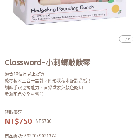
1
/
6
Classword-小刺蝟敲敲琴
適合10個月以上寶寶
敲琴積木三合一設計，四形狀積木配對遊戲！
訓練手眼協調能力、音樂啟蒙與顏色認知
柔和配色安全材質♡
限時優惠
NT$750
NT$780
商品編號:
6927049021374