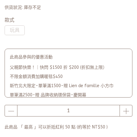
供貨狀況:
庫存不足
款式
玩具
此商品參與的優惠活動
父親節快樂！｜快閃 $1500 折 $200 (折扣無上限）
不限金額消費加購暖毯$450
新竹北大限定-單筆滿1500-贈 Lien de famille 小方巾
單筆滿2500-贈 品牌收納環保袋-慶開幕
品牌2週年PARTY單筆滿$5000-贈【品牌多功能披肩暖毯】(數
量有限送完為止)
此商品 「 最高 」可以折抵紅利
50
點 (約等於
NT$50
)