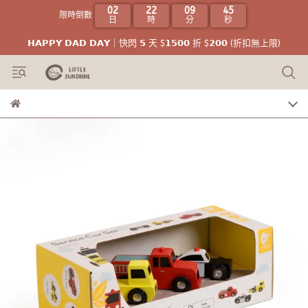
02
22
09
44
限時倒數
日
時
分
秒
𝗛𝗔𝗣𝗣𝗬 𝗗𝗔𝗗 𝗗𝗔𝗬｜快閃 𝟱 天 $𝟭𝟱𝟬𝟬 折 $𝟮𝟬𝟬 (折扣無上限)