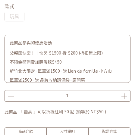
款式
玩具
此商品參與的優惠活動
父親節快樂！｜快閃 $1500 折 $200 (折扣無上限）
不限金額消費加購暖毯$450
新竹北大限定-單筆滿1500-贈 Lien de famille 小方巾
單筆滿2500-贈 品牌收納環保袋-慶開幕
品牌2週年PARTY單筆滿$5000-贈【品牌多功能披肩暖毯】(數
量有限送完為止)
此商品 「 最高 」可以折抵紅利
50
點 (約等於
NT$50
)
商品介紹
尺寸說明
配送方式