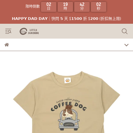
02
19
42
02
限時倒數
日
時
分
秒
𝗛𝗔𝗣𝗣𝗬 𝗗𝗔𝗗 𝗗𝗔𝗬｜快閃 𝟱 天 $𝟭𝟱𝟬𝟬 折 $𝟮𝟬𝟬 (折扣無上限)