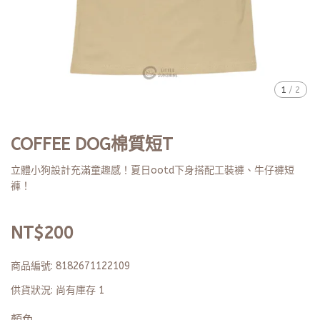
1
/
2
COFFEE DOG棉質短T
立體小狗設計充滿童趣感！夏日ootd下身搭配工裝褲、牛仔褲短
褲！
NT$200
商品編號:
8182671122109
供貨狀況:
尚有庫存 1
顏色