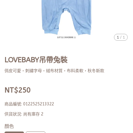
1
/
1
LOVEBABY吊帶兔裝
俏皮可愛・刺繡字母・絨布材質・布料柔軟・秋冬新款
NT$250
商品編號:
0122525213322
供貨狀況:
尚有庫存 2
顏色