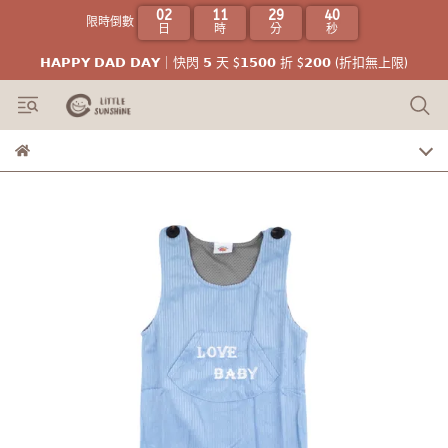
02
11
29
39
限時倒數
日
時
分
秒
𝗛𝗔𝗣𝗣𝗬 𝗗𝗔𝗗 𝗗𝗔𝗬｜快閃 𝟱 天 $𝟭𝟱𝟬𝟬 折 $𝟮𝟬𝟬 (折扣無上限)