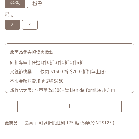
藍色
粉色
尺寸
2
3
此商品參與的優惠活動
紅扣專區｜任選1件6折 3件5折 5件4折
父親節快樂！｜快閃 $1500 折 $200 (折扣無上限）
不限金額消費加購暖毯$450
新竹北大限定-單筆滿1500-贈 Lien de famille 小方巾
單筆滿2500-贈 品牌收納環保袋-慶開幕
品牌2週年PARTY單筆滿$5000-贈【品牌多功能披肩暖毯】(數
量有限送完為止)
此商品 「 最高 」可以折抵紅利
125
點 (約等於
NT$125
)