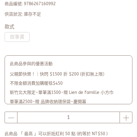
商品編號:
9786267160992
供貨狀況:
庫存不足
款式
故事書
此商品參與的優惠活動
父親節快樂！｜快閃 $1500 折 $200 (折扣無上限）
不限金額消費加購暖毯$450
新竹北大限定-單筆滿1500-贈 Lien de famille 小方巾
單筆滿2500-贈 品牌收納環保袋-慶開幕
品牌2週年PARTY單筆滿$5000-贈【品牌多功能披肩暖毯】(數
量有限送完為止)
此商品 「 最高 」可以折抵紅利
50
點 (約等於
NT$50
)