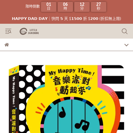
01
06
12
26
限時倒數
日
時
分
秒
𝗛𝗔𝗣𝗣𝗬 𝗗𝗔𝗗 𝗗𝗔𝗬｜快閃 𝟱 天 $𝟭𝟱𝟬𝟬 折 $𝟮𝟬𝟬 (折扣無上限)