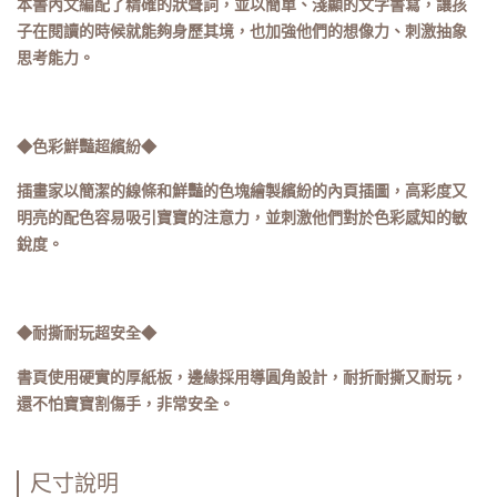
本書內文編配了精確的狀聲詞，並以簡單、淺顯的文字書寫，讓孩
子在閱讀的時候就能夠身歷其境，也加強他們的想像力、刺激抽象
思考能力。
◆色彩鮮豔超繽紛◆
插畫家以簡潔的線條和鮮豔的色塊繪製繽紛的內頁插圖，高彩度又
明亮的配色容易吸引寶寶的注意力，並刺激他們對於色彩感知的敏
銳度。
◆耐撕耐玩超安全◆
書頁使用硬實的厚紙板，邊緣採用導圓角設計，耐折耐撕又耐玩，
還不怕寶寶割傷手，非常安全。
尺寸說明