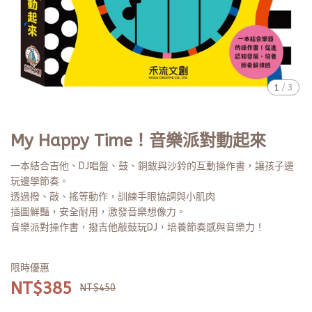
1
/
3
My Happy Time！音樂派對動起來
一本結合吉他、DJ唱盤、鼓、銅鈸與沙鈴的互動操作書，讓孩子邊
玩邊學節奏。
透過撥、敲、搖等動作，訓練手眼協調與小肌肉
插圖鮮豔，安全耐用，激發音樂想像力。
音樂派對操作書，撥吉他敲鼓玩DJ，培養節奏感與音樂力！
限時優惠
NT$385
NT$450