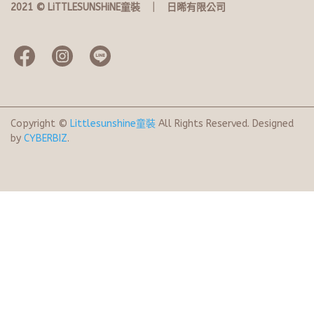
2021 © LiTTLESUNSHiNE童裝   ｜   日晞有限公司
Copyright ©
Littlesunshine童裝
All Rights Reserved.
Designed
by
CYBERBIZ
.