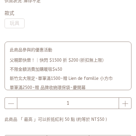
供貨狀況:
庫存不足
款式
玩具
此商品參與的優惠活動
父親節快樂！｜快閃 $1500 折 $200 (折扣無上限）
不限金額消費加購暖毯$450
新竹北大限定-單筆滿1500-贈 Lien de famille 小方巾
單筆滿2500-贈 品牌收納環保袋-慶開幕
品牌2週年PARTY單筆滿$5000-贈【品牌多功能披肩暖毯】(數
量有限送完為止)
此商品 「 最高 」可以折抵紅利
50
點 (約等於
NT$50
)