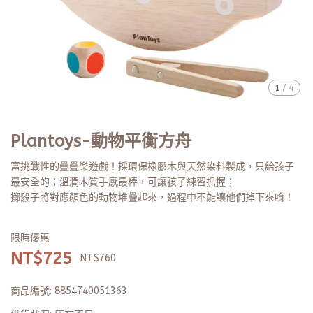
1
/
4
Plantoys-動物平衡方舟
富挑戰性的疊疊樂遊戲！採環保橡膠木與天然染料製成，只給孩子
最安全的；溫潤木質手感最棒，可讓孩子練習抓握；
擲骰子將對應顏色的動物堆疊起來，過程中不能讓他們掉下來唷！
限時優惠
NT$725
NT$760
商品編號:
8854740051363