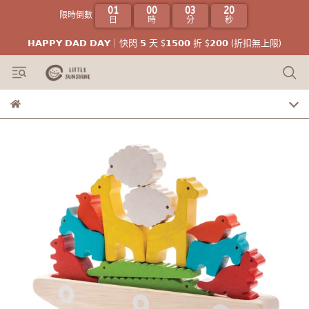
01
00
03
17
限時倒數
日
時
分
秒
𝗛𝗔𝗣𝗣𝗬 𝗗𝗔𝗗 𝗗𝗔𝗬｜快閃 𝟱 天 $𝟭𝟱𝟬𝟬 折 $𝟮𝟬𝟬 (折扣無上限)