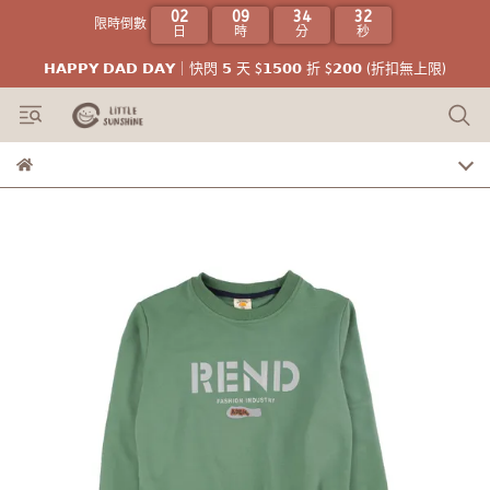
02
09
34
31
限時倒數
日
時
分
秒
𝗛𝗔𝗣𝗣𝗬 𝗗𝗔𝗗 𝗗𝗔𝗬｜快閃 𝟱 天 $𝟭𝟱𝟬𝟬 折 $𝟮𝟬𝟬 (折扣無上限)