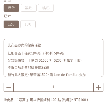
綠色
黑色
橘色
尺寸
120
130
此商品參與的優惠活動
紅扣專區｜任選1件6折 3件5折 5件4折
父親節快樂！｜快閃 $1500 折 $200 (折扣無上限）
不限金額消費加購暖毯$450
新竹北大限定-單筆滿1500-贈 Lien de famille 小方巾
單筆滿2500-贈 品牌收納環保袋-慶開幕
品牌2週年PARTY單筆滿$5000-贈【品牌多功能披肩暖毯】(數
量有限送完為止)
此商品 「 最高 」可以折抵紅利
100
點 (約等於
NT$100
)