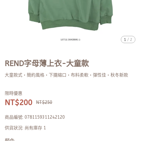
1
/
2
REND字母薄上衣-大童款
大童款式・簡約風格・下擺縮口・布料柔軟・彈性佳・秋冬新款
限時優惠
NT$200
NT$250
商品編號:
0781159311242120
供貨狀況:
尚有庫存 1
顏色